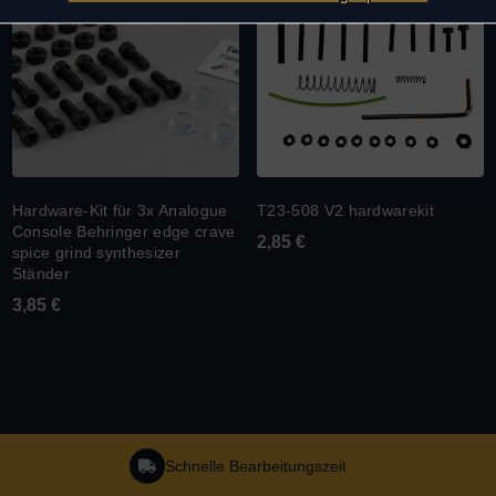
Hardware-Kit für 3x Analogue
T23-508 V2 hardwarekit
Console Behringer edge crave
2,85
€
spice grind synthesizer
Ständer
3,85
€
Schnelle Bearbeitungszeit