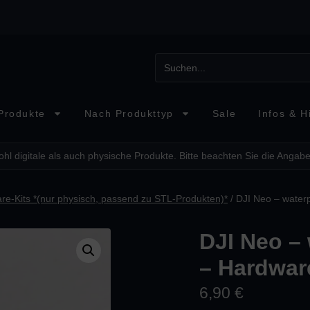
Produkte
Nach Produkttyp
Sale
Infos & Hi
hl digitale als auch physische Produkte. Bitte beachten Sie die Angabe
re-Kits *(nur physisch, passend zu STL-Produkten)*
/ DJI Neo – water
DJI Neo –
– Hardwar
6,90
€