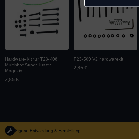
Hardware-Kit für T23-408
T23-509 V2 hardwarekit
Multishot SuperHunter
2,85
€
Magazin
2,85
€
Eigene Entwicklung & Herstellung