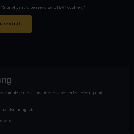
 *(nur physisch, passend zu STL-Produkten)*
Warenkorb
ung
 to complete the dji neo drone case perfect closing and
al neodym magnets
e wire