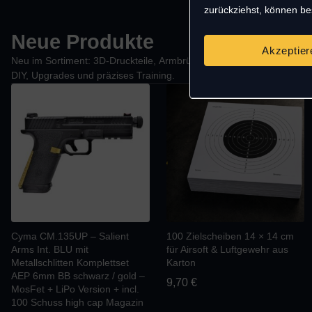
zurückziehst, können b
Neue Produkte
Akzeptier
Neu im Sortiment: 3D-Druckteile, Armbrüste, Tuningteile und Munition
DIY, Upgrades und präzises Training.
Cyma CM.135UP – Salient
100 Zielscheiben 14 × 14 cm
Arms Int. BLU mit
für Airsoft & Luftgewehr aus
Metallschlitten Komplettset
Karton
AEP 6mm BB schwarz / gold –
9,70
€
MosFet + LiPo Version + incl.
100 Schuss high cap Magazin