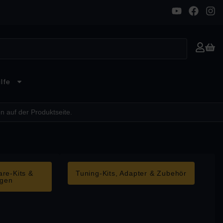
lfe
n auf der Produktseite.
re-Kits &
Tuning-Kits, Adapter & Zubehör
ngen