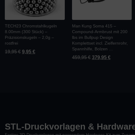
TECH23 Chromstahlkugeln
Man Kung Soma 415 –
8.00mm (300 Stück) –
Compound-Armbrust mit 200
Präzisionskugeln – 2,0g –
lbs im Bullpup Design
rostfrei
Komplettset incl. Zielfernrohr,
Spannhilfe, Bolzen …
19,95
€
9,95
€
459,95
€
379,95
€
STL-Druckvorlagen & Hardware
Fertige 3D-Druckvorlagen mit passendem Hardware-Kit zum Zusamm