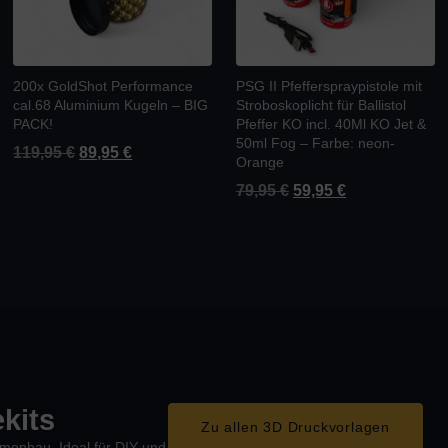
200x GoldShot Performance
PSG II Pfefferspraypistole mit
cal.68 Aluminium Kugeln – BIG
Stroboskoplicht für Ballistol
PACK!
Pfeffer KO incl. 40Ml KO Jet &
50ml Fog – Farbe: neon-
119,95
€
89,95
€
Orange
79,95
€
59,95
€
kits
Zu allen 3D Druckvorlagen
enbau. Ideal für DIY und