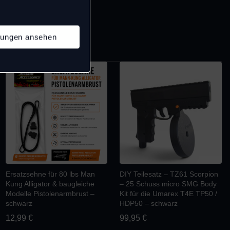
llungen ansehen
Ersatzsehne für 80 lbs Man
DIY Teilesatz – TZ61 Scorpion
Kung Alligator & baugleiche
– 25 Schuss micro SMG Body
Modelle Pistolenarmbrust –
Kit für die Umarex T4E TP50 /
schwarz
HDP50 – schwarz
12,99
€
99,95
€