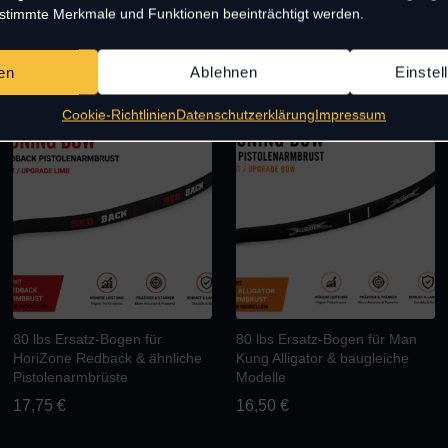
estimmte Merkmale und Funktionen beeinträchtigt werden.
Alle Produkte anzeigen
en
Ablehnen
Einste
 in cal.50/.68. Perfekt für
Cookie-Richtlinien
Datenschutzerklärung
Impressum
80 lbs Ersatz-Bogen für
80 lbs Ersatz-Bogen für Man
HoriZone Redback & ähnliche
Kung Alligator & baugleiche
Pistolenarmbrüste
Modelle
17,75
€
16,50
€