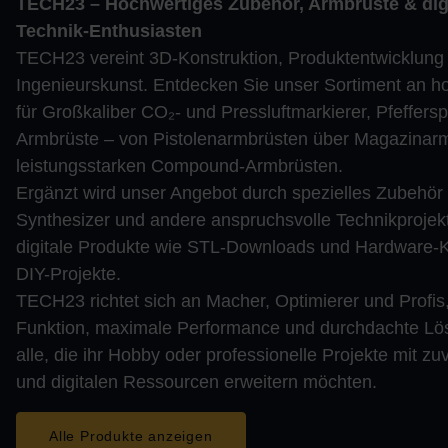
TECH23 – Hochwertiges Zubehör, Armbrüste & dig
Technik-Enthusiasten
TECH23 vereint 3D-Konstruktion, Produktentwicklung 
Ingenieurskunst. Entdecken Sie unser Sortiment an 
für Großkaliber CO₂- und Pressluftmarkierer, Pfeffers
Armbrüste – von Pistolenarmbrüsten über Magazinarm
leistungsstarken Compound-Armbrüsten.
Ergänzt wird unser Angebot durch spezielles Zubehör 
Synthesizer und andere anspruchsvolle Technikprojek
digitale Produkte wie STL-Downloads und Hardware-K
DIY-Projekte.
TECH23 richtet sich an Macher, Optimierer und Profis,
Funktion, maximale Performance und durchdachte Lös
alle, die ihr Hobby oder professionelle Projekte mit 
und digitalen Ressourcen erweitern möchten.
Alle Produkte anzeigen