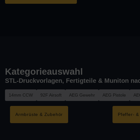
Kategorieauswahl
STL-Druckvorlagen, Fertigteile & Muniton na
14mm CCW
92F Airsoft
AEG Gewehr
AEG Pistole
AEG
Armbrüste & Zubehör
Pfeffer- 