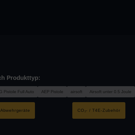
ch Produkttyp:
 Pistole Full Auto
AEP Pistole
airsoft
Airsoft unter 0.5 Joule
& Abwehrgeräte
CO₂- / T4E-Zubehör