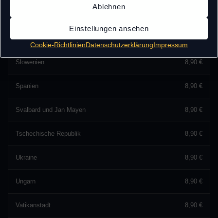
Ablehnen
Serbien und Montenegro
8,90 €
Einstellungen ansehen
Slowakei
8,90 €
Cookie-Richtlinien
Datenschutzerklärung
Impressum
Slowenien
8,90 €
Spanien
8,90 €
Svalbard und Jan Mayen
8,90 €
Tschechische Republik
8,90 €
Ukraine
8,90 €
Ungarn
8,90 €
Vatikanstadt
8,90 €