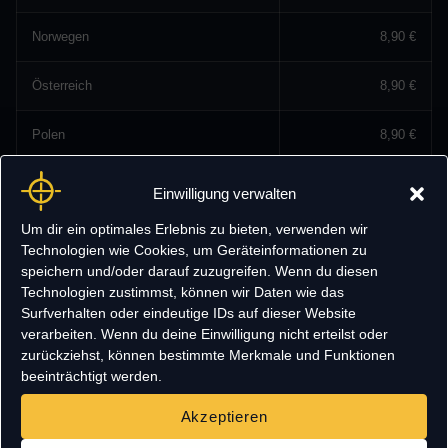
Norwegen
8,90 €
Österreich
8,90 €
Polen
8,90 €
Portugal
8,90 €
Einwilligung verwalten
Um dir ein optimales Erlebnis zu bieten, verwenden wir
Republik Moldau
8,90 €
Technologien wie Cookies, um Geräteinformationen zu
speichern und/oder darauf zuzugreifen. Wenn du diesen
Rumänien
8,90 €
Technologien zustimmst, können wir Daten wie das
Surfverhalten oder eindeutige IDs auf dieser Website
San Marino
8,90 €
verarbeiten. Wenn du deine Einwilligung nicht erteilst oder
zurückziehst, können bestimmte Merkmale und Funktionen
beeinträchtigt werden.
Schweden
8,90 €
Akzeptieren
Schweiz
8,90 €