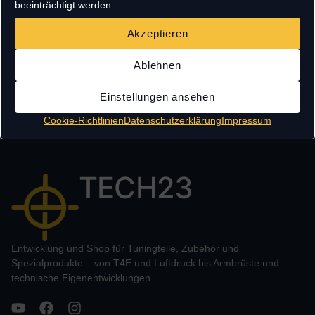
beeinträchtigt werden.
Akzeptieren
Ablehnen
Einstellungen ansehen
Eigene Entwicklung & Herstellung
Schnelle Bearbeitungsze
Cookie-Richtlinien
Datenschutzerklärung
Impressum
TECH23
Entwicklung und Shop für Tuningteile, Zubehör und
Spezialprodukte – von T4E und Luftdruck bis Armbrüste und
technische Eigenentwicklungen.