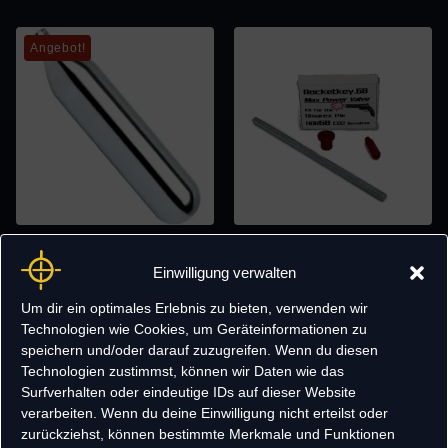
Angebot!
premium 12g CO2-Kapseln
Rocketkey.68R HDR68 Max
Diabolo
Power Valve
Einwilligung verwalten
0,89
€
–
39,95
€
34,95
€
Um dir ein optimales Erlebnis zu bieten, verwenden wir
Technologien wie Cookies, um Geräteinformationen zu
speichern und/oder darauf zuzugreifen. Wenn du diesen
Technologien zustimmst, können wir Daten wie das
Surfverhalten oder eindeutige IDs auf dieser Website
verarbeiten. Wenn du deine Einwilligung nicht erteilst oder
zurückziehst, können bestimmte Merkmale und Funktionen