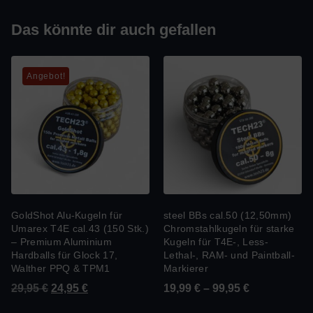
Das könnte dir auch gefallen
Angebot!
GoldShot Alu-Kugeln für
steel BBs cal.50 (12,50mm)
Umarex T4E cal.43 (150 Stk.)
Chromstahlkugeln für starke
– Premium Aluminium
Kugeln für T4E-, Less-
Hardballs für Glock 17,
Lethal-, RAM- und Paintball-
Walther PPQ & TPM1
Markierer
29,95
€
24,95
€
19,99
€
–
99,95
€