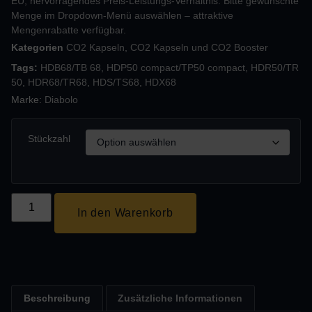
EU, hervorragendes Preis‑Leistungs‑Verhältnis. Bitte gewünschte
Menge im Dropdown‑Menü auswählen – attraktive
Mengenrabatte verfügbar.
Kategorien
CO2 Kapseln
,
CO2 Kapseln und CO2 Booster
Tags:
HDB68/TB 68
,
HDP50 compact/TP50 compact
,
HDR50/TR
50
,
HDR68/TR68
,
HDS/TS68
,
HDX68
Marke:
Diabolo
Stückzahl
In den Warenkorb
Beschreibung
Zusätzliche Informationen