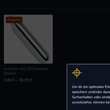
Angebot!
premium 12g CO2-Kapseln
Diabolo
0,89
€
–
39,95
€
Um dir ein optimales Er
speichern und/oder dara
Surfverhalten oder einde
zurückziehst, können b