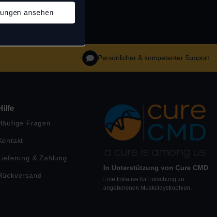
llungen ansehen
Persönlicher & kompetenter Support
Hilfe
Häufige Fragen
Kontakt
Lieferung & Zahlung
In Unterstützung von Cure CMD
Rückversand
Eine Initiative für Forschung zu
angeborenen Muskeldystrophien.