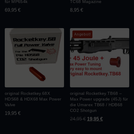
für MP654k
TC68 Magazine
69,95
€
8,95
€
Angebot!
original Rocketkey.68X
original Rocketkey.TB68 –
HDS68 & HDX68 Max Power
Max Power upgrade (45J) für
Valve
die Umarex TB68 / HDB68
CO2 Shotgun
19,95
€
24,95
€
19,95
€