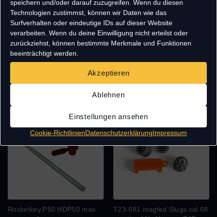
speichern und/oder darauf zuzugreifen. Wenn du diesen
Technologien zustimmst, können wir Daten wie das
Surfverhalten oder eindeutige IDs auf dieser Website
verarbeiten. Wenn du deine Einwilligung nicht erteilst oder
zurückziehst, können bestimmte Merkmale und Funktionen
Rocketkey.50 HDR50 & TR50
Rocketkey.68R HDR68 Max
beeinträchtigt werden.
MAX POWER VALVE
Power Valve
Akzeptieren
34,95
€
34,95
€
Ablehnen
Angebot!
Einstellungen ansehen
Cookie-Richtlinien
Datenschutzerklärung
Impressum
Rocketkey.P50 HDP50 max
T23-681 magfed Slugs cal.68