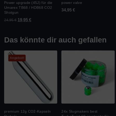
Power upgrade (45J) für die
power valve
Umarex TB68 / HDB68 CO2
34,95
€
Shotgun
19,95
€
24,95
€
Das könnte dir auch gefallen
Angebot!
premium 12g CO2-Kapseln
24x Slugmakers best