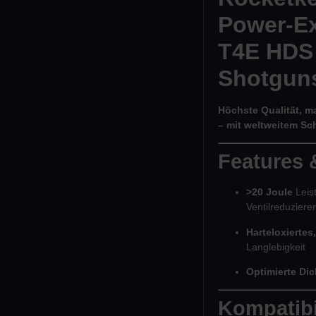
Power-Ex
T4E HDS 
Shotgun
Höchste Qualität, m
– mit weltweitem Sc
Features &
>20 Joule
Leist
Ventilreduzierer
Harteloxiertes
Langlebigkeit
Optimierte Dic
Kompatibi