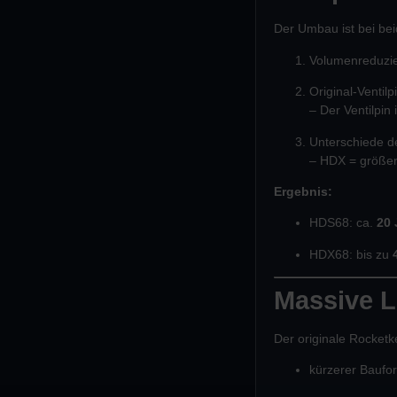
Der Umbau ist bei be
Volumenreduzier
Original-Ventil
– Der Ventilpin 
Unterschiede d
– HDX = größer
Ergebnis:
HDS68: ca.
20 
HDX68: bis zu
Massive L
Der originale Rocketke
kürzerer Baufo