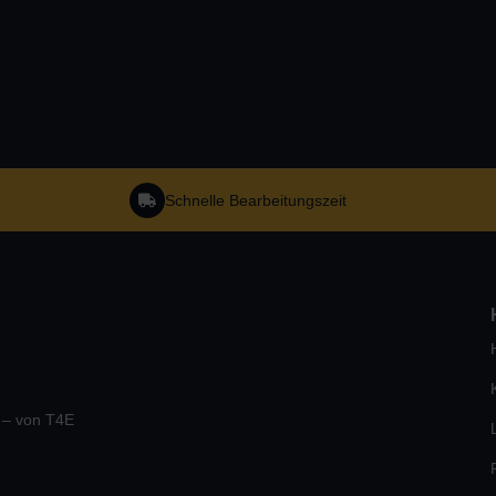
Schnelle Bearbeitungszeit
e – von T4E