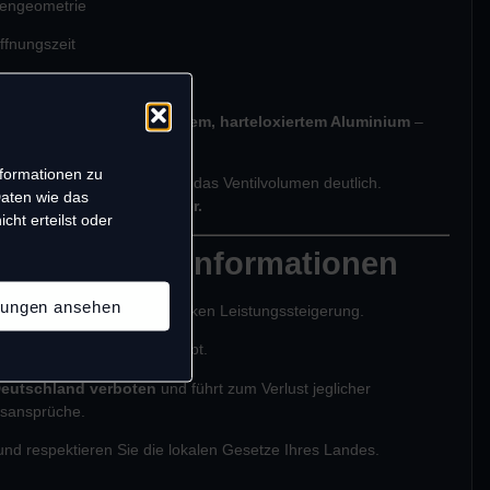
zengeometrie
öffnungszeit
O₂-Durchsatz pro Schuss.
ilpin besteht aus
hochfestem, harteloxiertem Aluminium
–
rhaft belastbar.
nformationen zu
eduzierers vergrößert sich das Ventilvolumen deutlich.
Daten wie das
uss = deutlich mehr Power.
cht erteilst oder
& rechtliche Informationen
llungen ansehen
geeignet
– aufgrund der starken Leistungssteigerung.
tz
der Tuningteile sind erlaubt.
 Deutschland verboten
und führt zum Verlust jeglicher
gsansprüche.
und respektieren Sie die lokalen Gesetze Ihres Landes.