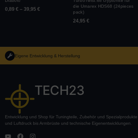
Diabolo
TurboTwist.68 cryptonite für
die Umarex HDS68 (24pieces
0,89
€
–
39,95
€
pack)
24,95
€
Eigene Entwicklung & Herstellung
TECH23
Entwicklung und Shop für Tuningteile, Zubehör und Spezialprodukt
und Luftdruck bis Armbrüste und technische Eigenentwicklungen.