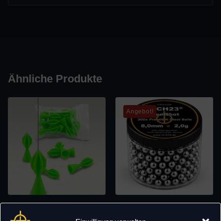
Ähnliche Produkte
Angebot!
Needler Tails – Treibspiegel
TECH23 Chromstahlkugeln
für Nadelgeschosse im
8.00mm (300 Stück) –