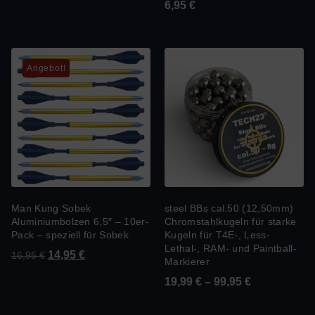
6,95
€
Angebot!
Man Kung Sobek
steel BBs cal.50 (12,50mm)
Aluminiumbolzen 6,5″ – 10er-
Chromstahlkugeln für starke
Pack – speziell für Sobek
Kugeln für T4E-, Less-
Lethal-, RAM- und Paintball-
14,95
€
16,95
€
Markierer
19,99
€
–
99,95
€