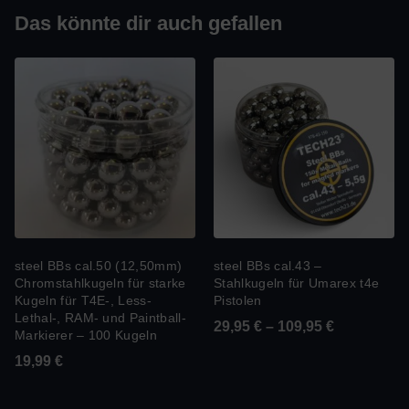
Das könnte dir auch gefallen
steel BBs cal.50 (12,50mm)
steel BBs cal.43 –
Chromstahlkugeln für starke
Stahlkugeln für Umarex t4e
Kugeln für T4E-, Less-
Pistolen
Lethal-, RAM- und Paintball-
29,95
€
–
109,95
€
Markierer – 100 Kugeln
19,99
€