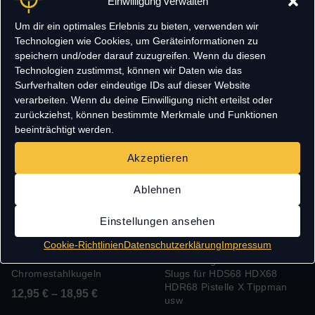
Einwilligung verwalten
Kaliber .68 – cal.68 –
Präzisionskugeln – 2,0g –
17,40mm x 50mm –
rostfrei
Um dir ein optimales Erlebnis zu bieten, verwenden wir
Lieferung OHNE Nadeln
Technologien wie Cookies, um Geräteinformationen zu
9,95
€
19,95
€
speichern und/oder darauf zuzugreifen. Wenn du diesen
19,95
€
Technologien zustimmst, können wir Daten wie das
Surfverhalten oder eindeutige IDs auf dieser Website
verarbeiten. Wenn du deine Einwilligung nicht erteilst oder
zurückziehst, können bestimmte Merkmale und Funktionen
beeinträchtigt werden.
Akzeptieren
Ablehnen
Einstellungen ansehen
Cookie-Richtlinien
Datenschutzerklärung
Impressum
6mm stell BBs
cal.68 Mega Pack: 28 STL-
Chromestahlkugeln
Slugs für HDS68 HDX68
HDR68 Pistelle X Tippman
12,95
€
–
18,95
€
usw