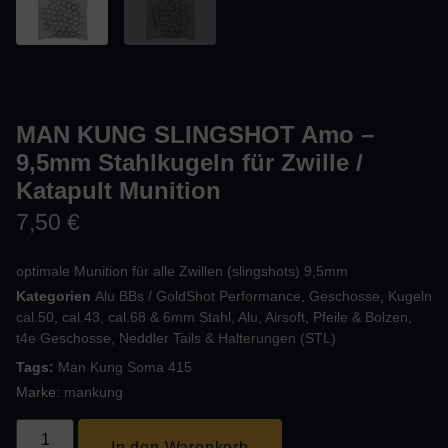
MAN KUNG SLINGSHOT Amo –
9,5mm Stahlkugeln für Zwille /
Katapult Munition
7,50
€
optimale Munition für alle Zwillen (slingshots) 9,5mm
Kategorien
Alu BBs / GoldShot Performance
,
Geschosse
,
Kugeln
cal.50, cal.43, cal.68 & 6mm Stahl, Alu, Airsoft
,
Pfeile & Bolzen
,
t4e Geschosse, Neddler Tails & Halterungen (STL)
Tags:
Man Kung Soma 415
Marke:
mankung
In den Warenkorb