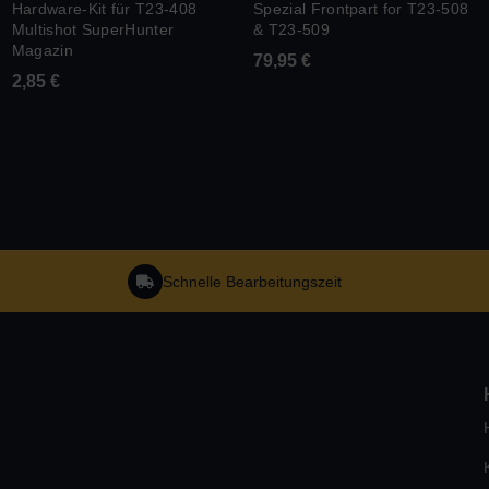
Hardware-Kit für T23-408
Spezial Frontpart for T23-508
Multishot SuperHunter
& T23-509
Magazin
79,95
€
2,85
€
Schnelle Bearbeitungszeit