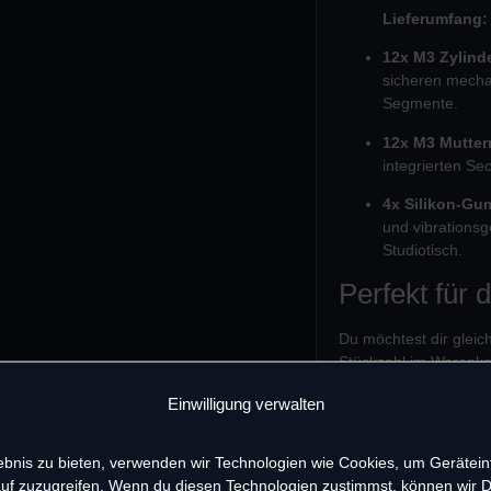
Lieferumfang:
12x M3 Zylind
sicheren mecha
Segmente.
12x M3 Mutter
integrierten S
4x Silikon-Gu
und vibrations
Studiotisch.
Perfekt für 
Du möchtest dir glei
Stückzahl im Warenko
Schrauben und sparst
Einwilligung verwalten
(Hinweis: Zur Befestig
Rack werden, wie gew
lebnis zu bieten, verwenden wir Technologien wie Cookies, um Gerätei
Holzseitenteile weite
uf zuzugreifen. Wenn du diesen Technologien zustimmst, können wir 