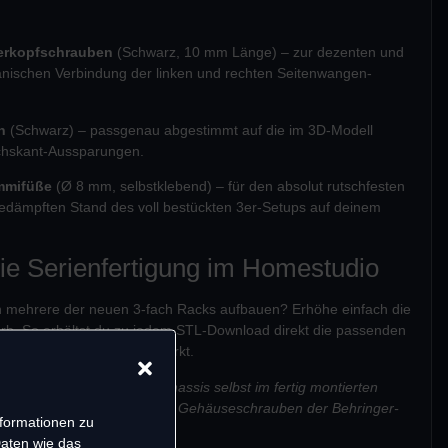
erkopfschrauben
(Schwarz, 10 mm Länge) – zur dezenten und
nischen Verbindung der linken und rechten Seitenwangen-
n
(Schwarz) – passgenau abgestimmt auf die im 3D-Modell
echskant-Aussparungen.
mmifüße
(Ø 8 mm, selbstklebend) – für den absolut rutschfesten
gedämpften Stand des voll bestückten 3er-Setups auf deinem
die Serienfertigung im Homestudio
ch mehrere der neuen 3-fach Racks aufbauen? Erhöhe einfach die
rb. So erhältst du zu jedem STL-Download direkt die passenden
 dir den Weg in den Baumarkt.
ung der drei Synthesizer-Chassis selbst im fertig montierten
ohnt, einfach die originalen Gehäuseschrauben der Behringer-
nformationen zu
rverwendet).
Daten wie das