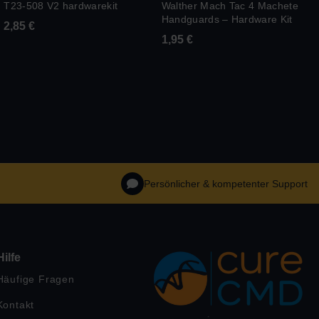
T23-508 V2 hardwarekit
Walther Mach Tac 4 Machete
Handguards – Hardware Kit
2,85
€
1,95
€
Persönlicher & kompetenter Support
Hilfe
Häufige Fragen
Kontakt