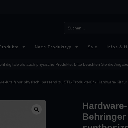
Produkte
Nach Produkttyp
Sale
Infos & Hi
hl digitale als auch physische Produkte. Bitte beachten Sie die Angabe
re-Kits *(nur physisch, passend zu STL-Produkten)*
/ Hardware-Kit für
Hardware-
Behringer 
synthesiz