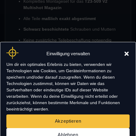
Komplettes Montageset für das
T23-509 V2
Multishot Magazin
Alle Teile
maßlich exakt abgestimmt
Schwarz beschichtete
Schrauben und Muttern
Keine zusätzliche Teilebeschaffung notwendig
Ideal in Kombination mit dem
STL-Download
Einwilligung verwalten
Internationaler Versand problemlos möglich
Um dir ein optimales Erlebnis zu bieten, verwenden wir
Technologien wie Cookies, um Geräteinformationen zu
Wichtiger Hinweis
speichern und/oder darauf zuzugreifen. Wenn du diesen
Technologien zustimmst, können wir Daten wie das
Dieses Produkt enthält
ausschließlich das Hardware-Kit
.
Surfverhalten oder eindeutige IDs auf dieser Website
Die
STL-Dateien / das 3D-Design des T23-509 V2
verarbeiten. Wenn du deine Einwilligung nicht erteilst oder
Multishot Magazins sind nicht Bestandteil dieses
zurückziehst, können bestimmte Merkmale und Funktionen
Angebots
und müssen separat erworben werden.
beeinträchtigt werden.
Akzeptieren
Ablehnen