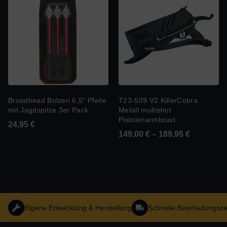
Broadhead Bolzen 6,5“ Pfeile
T23-509 V2 KillerCobra
mit Jagdspitze 3er Pack
Metall multishot
Pistolenarmbrust
24,95
€
149,00
€
–
189,95
€
Eigene Entwicklung & Herstellung
Schnelle Bearbeitungsze