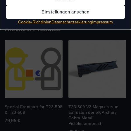
Einstellungen ansehen
Cookie-Richtlinien
Datenschutzerklärung
Impressum
Ähnliche Produkte
Spezial Frontpart for T23-508
T23-509 V2 Magazin zum
& T23-509
aufrüsten der eK Archery
Cobra Metall
79,95
€
Pistolenarmbrust