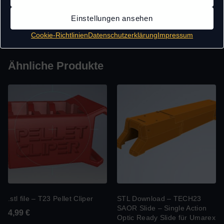
Einstellungen ansehen
Cookie-Richtlinien
Datenschutzerklärung
Impressum
Ähnliche Produkte
.stl file – T23 Pellet Cliper
STL Download – TECH23
SAOR Slide – Single Action
4,99
€
Optic Ready Slide für Umarex