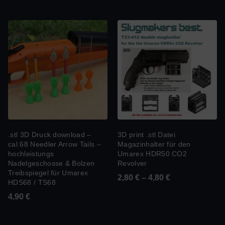
.stl 3D Druck download –
3D print .stl Datei
cal.68 Needler Arrow Tails –
Magazinhalter für den
hochleistungs
Umarex HDR50 CO2
Nadelgeschosse & Bolzen
Revolver
Treibspiegel für Umarex
2,80
€
–
4,80
€
HDS68 / TS68
4,90
€