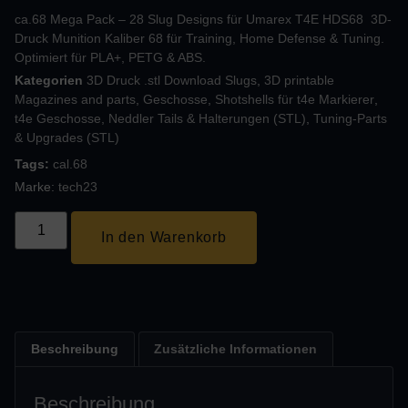
ca.68 Mega Pack – 28 Slug Designs für Umarex T4E HDS68 3D-
Druck Munition Kaliber 68 für Training, Home Defense & Tuning.
Optimiert für PLA+, PETG & ABS.
Kategorien
3D Druck .stl Download Slugs
,
3D printable
Magazines and parts
,
Geschosse
,
Shotshells für t4e Markierer
,
t4e Geschosse, Neddler Tails & Halterungen (STL)
,
Tuning-Parts
& Upgrades (STL)
Tags:
cal.68
Marke:
tech23
In den Warenkorb
Beschreibung
Zusätzliche Informationen
Beschreibung