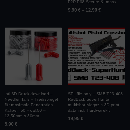
P2P P68 Secure & Impax
9,90
€
–
12,90
€
.stl 3D Druck download –
STL file only – SMB T23-408
Needler Tails – Treibspiegel
RedBack SuperHunter
für maximale Penetration
multishot Magazin 3D print
Kaliber .50 – cal.50 –
data incl. Hardwarekit
12,50mm x 30mm
19,95
€
5,90
€