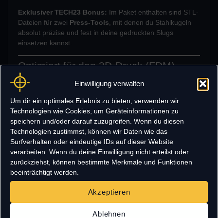
Exklusiver TECH23 Bonus:
Im Paket enthalten sind STL-
Dateien für zwei
Press-Tools
, mit denen du Stahlkugeln
absolut präzise und fest in deine gedruckten Slugs
einsetzen kannst.
Optimiert für den 3D-Druck (FDM)
Einwilligung verwalten
Alle Dateien sind „Ready-to-Print“ und benötigen
keine
Supports
. Ideal für schnelle Ergebnisse bei hoher
Um dir ein optimales Erlebnis zu bieten, verwenden wir
Qualität.
Technologien wie Cookies, um Geräteinformationen zu
speichern und/oder darauf zuzugreifen. Wenn du diesen
Markierer:
Optimiert für Umarex
HDR68, HDS68,
Technologien zustimmst, können wir Daten wie das
HDX68
und alle gängigen .68 Cal Magfed-Systeme.
Surfverhalten oder eindeutige IDs auf dieser Website
Material:
Empfohlen wird
PLA+
für hohe Härte,
verarbeiten. Wenn du deine Einwilligung nicht erteilst oder
alternativ PETG oder ABS.
zurückziehst, können bestimmte Merkmale und Funktionen
beeinträchtigt werden.
Einstellungen:
0,2 mm Layerhöhe, Infill variabel
(10 % für Training bis 80 % für maximale Masse).
Akzeptieren
Ablehnen