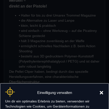
werden
–
direkt an der Pistole!
⦁ Halter für bis zu drei Umarex Trommel Magazine
⦁ die Alternative zu Laser und Lanpe
⦁ klein, leicht & praktisch
⦁ wird einfach – ohne Werkzeug – auf die Picatinny
Schiene gesteckt
⦁ hält 3 Magazine zuverlässig an der Waffe
⦁ ermöglicht schnelles Nachladen z.B. beim Action
Shooting
⦁ besteht aus 3D gedrucktem Polymer-Kunststoff
(Polyethylenterephthalatglycol / PETG) und ist daher
sehr robust langlebig
Die Pellet Cliper haben, bedingt durch das spezielle
Herstellungsverfahren, eine charakteristische
Oberflächenstruktur.
Verschiedene Farben lieferbar (z.B. Besitzer der der
Snowstar Modelle können sich besonders freuen!)
Einwilligung verwalten
With the t23 Pellet Cliper you have your Umarex
Um dir ein optimales Erlebnis zu bieten, verwenden wir
drum magazines wherever they are needed –
Technologien wie Cookies, um Geräteinformationen zu