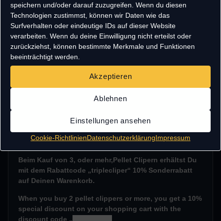
directly on the gun!
speichern und/oder darauf zuzugreifen. Wenn du diesen
Holder for up to three Umarex drum magazines
Technologien zustimmst, können wir Daten wie das
is simply plugged onto the picatinny rail – no screws
Surfverhalten oder eindeutige IDs auf dieser Website
needed!
verarbeiten. Wenn du deine Einwilligung nicht erteilst oder
reliably holds on to the weapon and your magazines
zurückziehst, können bestimmte Merkmale und Funktionen
enables fast reloading during action shooting
beeinträchtigt werden.
consists of very resistant polymer and is therefore
extemely robust
Akzeptieren
Various colours available (e.g. owners of the
Snowstar models can be particularly pleased!)
Ablehnen
The pellet clippers have a characteristic surface structure
due to the special manufacturing process.
Einstellungen ansehen
Various colours available (e.g. owners of the Snowstar
Cookie-Richtlinien
Datenschutzerklärung
Impressum
models can be particularly pleased!)
Beim Kauf von 3, oder mehr,Pellet Clipern erhältst Du
mit dem Rabattcode „triplecliper“ 10% Sonderrabatt
auf Deinen Warenkorb.
When you buy 2 pellet clippers or more, you get a 10%
special discount on your shopping cart with the
discount code
„
triplecliper“