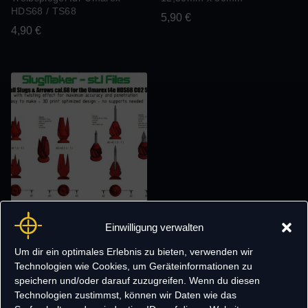
HDS68 / TS68
5,90
€
4,90
€
cal.68 Mega Pack: 28 STL-
Einwilligung verwalten
Slugs für HDS68 HDX68
HDR68 Pistelle X Tippman
Um dir ein optimales Erlebnis zu bieten, verwenden wir
usw
Technologien wie Cookies, um Geräteinformationen zu
6,95
€
speichern und/oder darauf zuzugreifen. Wenn du diesen
Technologien zustimmst, können wir Daten wie das