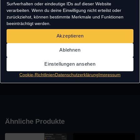
Surfverhalten oder eindeutige IDs auf dieser Website
• STL-Dateien aller benötigten Komponenten
verarbeiten. Wenn du deine Einwilligung nicht erteilst oder
• Optimiert für FDM-3D-Druck
zurückziehst, können bestimmte Merkmale und Funktionen
• Nutzungslizenz:
Nur private Verwendung
, keine
beeinträchtigt werden.
Weitergabe oder kommerzielle Nutzung
Akzeptieren
Support
Ablehnen
Bei Fragen erreichst du mich gerne per WhatsApp:
+49 174 3910994
Einstellungen ansehen
Cookie-Richtlinien
Datenschutzerklärung
Impressum
Ähnliche Produkte