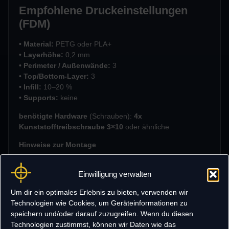
Empfohlene Druckeinstellungen
(FDM)
•
Material:
PETG oder PLA+
•
Layerhöhe:
0,2 mm
•
Perimeter / Außenwände:
3
•
Top/Bottom-Layer:
3
•
Infill:
10–20 %
•
Supports:
keine
benötigte Hardware
(Schrauben):
4x
Kunststofftreibschraube 3×10
oder ähnliche
Hinweise zur Montage
•Keine Demontage der Geräte notwendig
• TD-3 und RD-6 werden einfach in den Ständer eingesetzt
Einwilligung verwalten
• Werkzeuglose Montage der Teile – zusammenstecken &
Um dir ein optimales Erlebnis zu bieten, verwenden wir
sofort verwenden
Technologien wie Cookies, um Geräteinformationen zu
• Für den täglichen Studiogebrauch ausgelegt, sehr stabil
speichern und/oder darauf zuzugreifen. Wenn du diesen
Download-Inhalt
Technologien zustimmst, können wir Daten wie das