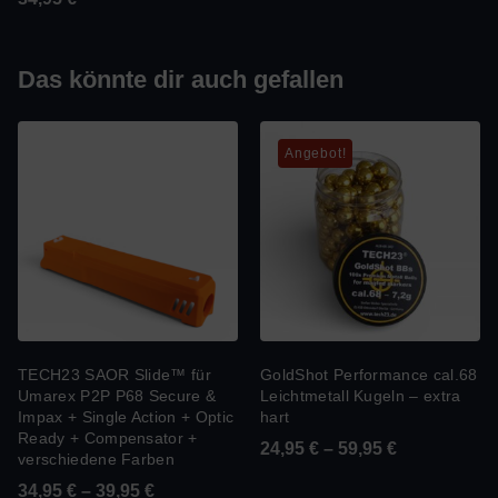
Das könnte dir auch gefallen
Angebot!
TECH23 SAOR Slide™ für
GoldShot Performance cal.68
Umarex P2P P68 Secure &
Leichtmetall Kugeln – extra
Impax + Single Action + Optic
hart
Ready + Compensator +
24,95
€
–
59,95
€
verschiedene Farben
34,95
€
–
39,95
€