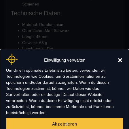
Schienen
Technische Daten
Material: Duraluminium
Oberfläche: Matt Schwarz
Länge: 45 mm
Gewicht: 65 g
Leuchtpunkt: Rot
Helligkeit: Einstellbar
Einwilligung verwalten
Verstellung: Windage & Elevation
Klickwert: 1 MOA
Um dir ein optimales Erlebnis zu bieten, verwenden wir
Montage:
Technologien wie Cookies, um Geräteinformationen zu
RMR-Footprint
speichern und/oder darauf zuzugreifen. Wenn du diesen
20-mm-Picatinny-/Weaver-Schiene
Technologien zustimmst, können wir Daten wie das
Batterie: 1× CR2032 (1x enthalten)
Surfverhalten oder eindeutige IDs auf dieser Website
Lieferumfang
verarbeiten. Wenn du deine Einwilligung nicht erteilst oder
zurückziehst, können bestimmte Merkmale und Funktionen
TECH23 Sharp Red Dot
beeinträchtigt werden.
Batterie CR2032
Montageplatte für Glock Direktmontage
Akzeptieren