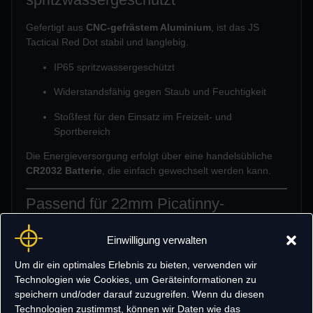
Gefertigt aus
CNC-gefrästem Aluminium
, ist das JS
Tactical Red Dot stabil und langlebig.
IP65 spritzwassergeschützt
Widerstandsfähig gegen Staub und Feuchtigkeit
Stoßfest für den Einsatz im Freizeit- und
Sportbereich
Die Energieversorgung erfolgt über eine handelsübliche
CR2032 Batterie
, die einfach gewechselt werden kann.
Passend für 22mm Picatinny-
Schienen
Einwilligung verwalten
Das Visier ist für
22mm Picatinny-Montagen
ausgelegt
und lässt sich schnell und sicher befestigen.
Um dir ein optimales Erlebnis zu bieten, verwenden wir
Technologien wie Cookies, um Geräteinformationen zu
Geeignet für:
speichern und/oder darauf zuzugreifen. Wenn du diesen
Technologien zustimmst, können wir Daten wie das