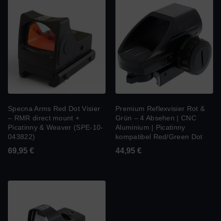
Specna Arms Red Dot Visier
Premium Reflexvisier Rot &
– RMR direct mount +
Grün – 4 Absehen | CNC
Picatinny & Weaver (SPE-10-
Aluminium | Picatinny
043822)
kompatibel Red/Green Dot
69,95
€
44,95
€