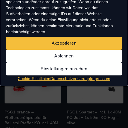
speichern und/oder darauf zuzugreifen. Wenn du diesen
Stroboskoplicht für Ballistol
ideal für Innenräume! – 40ml
Technologien zustimmst, können wir Daten wie das
Pfeffer KO incl. 40Ml KO Jet
oder 50ml
Surfverhalten oder eindeutige IDs auf dieser Website
& 50ml Fog – Farbe:
8,99
€
–
9,99
€
verarbeiten. Wenn du deine Einwilligung nicht erteilst oder
OliveGrün
zurückziehst, können bestimmte Merkmale und Funktionen
59,95
€
79,95
€
beeinträchtigt werden.
Akzeptieren
Ablehnen
Einstellungen ansehen
Cookie-Richtlinien
Datenschutzerklärung
Impressum
PSG1 orange –
PSG1 Sparset – incl. 1x 40Ml
Pfeffersprühpistole für
KO Jet + 1x 50ml KO Fog –
Ballistol Pfeffer KO incl. 40Ml
olive