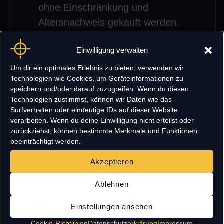
ohne Einschränkung und
Altersnachweis gekauft werden.
passt in unsere PSG1 Pfefferspraypistole
Einwilligung verwalten
Bitte wählen ob 40ml Dose oder 50ml
Dose!
Um dir ein optimales Erlebnis zu bieten, verwenden wir
Technologien wie Cookies, um Geräteinformationen zu
speichern und/oder darauf zuzugreifen. Wenn du diesen
Technologien zustimmst, können wir Daten wie das
Surfverhalten oder eindeutige IDs auf dieser Website
verarbeiten. Wenn du deine Einwilligung nicht erteilst oder
zurückziehst, können bestimmte Merkmale und Funktionen
beeinträchtigt werden.
Ähnliche Produkte
Akzeptieren
Ablehnen
Angebot!
Einstellungen ansehen
Cookie-Richtlinien
Datenschutzerklärung
Impressum