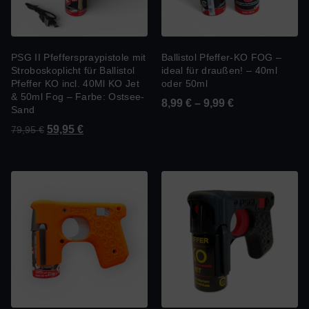
PSG II Pfefferspraypistole mit
Ballistol Pfeffer-KO FOG –
Stroboskoplicht für Ballistol
ideal für draußen! – 40ml
Pfeffer KO incl. 40Ml KO Jet
oder 50ml
& 50ml Fog – Farbe: Ostsee-
8,99
€
–
9,99
€
Sand
59,95
€
79,95
€