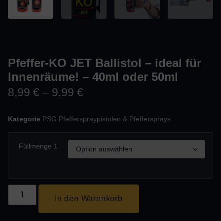
Pfeffer-KO JET Ballistol – ideal für
Innenräume! – 40ml oder 50ml
8,99
€
–
9,99
€
Kategorie
PSG Pfefferspraypistolen & Pfeffersprays
Füllmenge 1
In den Warenkorb