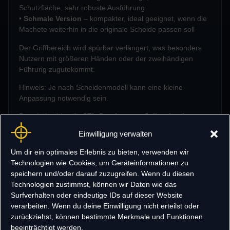
Schutzfläche, sehr robuste Ausführung
•
Schmale Version
– kompakter, ideal geeignet, wenn die
Machete weiterhin in die originale Scheide passen soll
Der Griffbereich wird spürbar verlängert, was besonders
Nutzern mit größeren Händen oder der zweihändigen
Führung zugutekommt.
Hinweis: Je nach Scheidenmodell kann eine kleine
Anpassung notwendig sein.
Du erhältst hier die
STL-Dateien zum Selbstdruck
.
(Das fertige Produkt biete ich separat als physische
Einwilligung verwalten
Version an.)
Um dir ein optimales Erlebnis zu bieten, verwenden wir
Download-Inhalt
Technologien wie Cookies, um Geräteinformationen zu
speichern und/oder darauf zuzugreifen. Wenn du diesen
• STL „Handschutz breit“
Technologien zustimmst, können wir Daten wie das
• STL „Handschutz schmal“
Surfverhalten oder eindeutige IDs auf dieser Website
Empfohlene 3D-Druckeinstellungen
verarbeiten. Wenn du deine Einwilligung nicht erteilst oder
zurückziehst, können bestimmte Merkmale und Funktionen
beeinträchtigt werden.
•
Material:
PETG, ABS oder PLA+