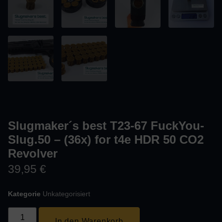
Slugmaker´s best T23-67 FuckYou-
Slug.50 – (36x) for t4e HDR 50 CO2
Revolver
39,95
€
Kategorie
Unkategorisiert
In den Warenkorb