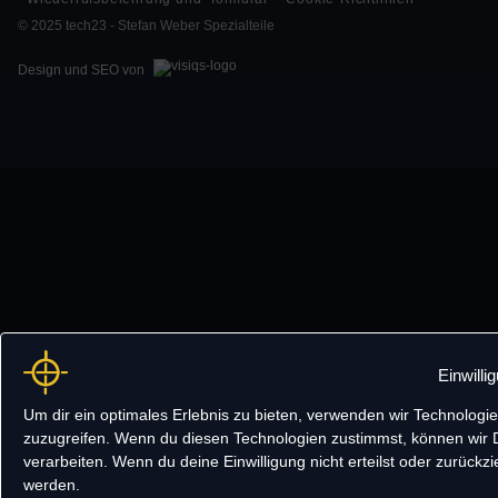
© 2025 tech23 - Stefan Weber Spezialteile
Design und SEO von
Einwilli
Um dir ein optimales Erlebnis zu bieten, verwenden wir Technolog
zuzugreifen. Wenn du diesen Technologien zustimmst, können wir D
verarbeiten. Wenn du deine Einwilligung nicht erteilst oder zurüc
werden.