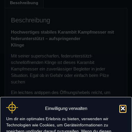
Beschreibung
Beschreibung
Hochwertiges stabiles Karambit Kampfmesser mit
federunterstützt – aufspringender
Klinge
Mit seiner superscharfen, federunterstützt-
schnellöffnenden Klinge ist dieses Karambit
Kampfmesser ein zuverlässiger Begleiter in jeder
Situation. Egal ob in Gefahr oder einfach beim Pilze
suchen
Ein leichtes antippen des Öffnungshebels reicht, um
dieses Messer, wie ein Springmesser
aufspringen zu lassen.
Einwilligung verwalten
Die Klinge ist feststehend und mit einer liner-lock
Um dir ein optimales Erlebnis zu bieten, verwenden wir
Mechanik gesichert.
Technologien wie Cookies, um Geräteinformationen zu
speichern und/oder darauf zuzugreifen. Wenn du diesen