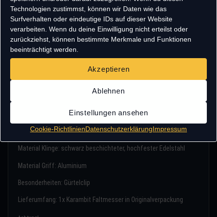
Durch den praktischen Gürtelclip kann das Messer
Technologien zustimmst, können wir Daten wie das
sicher und unauffällig am Gürtel oder der
Surfverhalten oder eindeutige IDs auf dieser Website
Innenseite einer Tasche getragen werden.
verarbeiten. Wenn du deine Einwilligung nicht erteilst oder
zurückziehst, können bestimmte Merkmale und Funktionen
Die Oberflächen diese Karambit Messers sind im
beeinträchtigt werden.
angesagten, unempfindlichen used look
gehalten.
Akzeptieren
Technische Daten:
Ablehnen
Gewicht: 198g
Einstellungen ansehen
Gesamtlänge: 194mm
Cookie-Richtlinien
Datenschutzerklärung
Impressum
eingeklappte Länge: 136mm
Material Klinge: schwarz beschichteter, hochfester Edelstahl
Material Griff: Aluminium
Besonderheiten: Gürtelclip
Lieferumfang: 1x Karambit Faltmesser in Originalverpackung