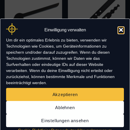
Einwilligung verwalten
Um dir ein optimales Erlebnis zu bieten, verwenden wir
Technologien wie Cookies, um Geräteinformationen zu
speichern und/oder darauf zuzugreifen. Wenn du diesen
feeding lever –
Ersatzbogen für CF503 c
Zuführungshebel für T23-508
Compound Pistolenarmbrust
Technologien zustimmst, können wir Daten wie das
& T23-509 Magazine
als Ersatzteil oder zum
Surfverhalten oder eindeutige IDs auf dieser Website
Tuning
verarbeiten. Wenn du deine Einwilligung nicht erteilst oder
8,50
€
zurückziehst, können bestimmte Merkmale und Funktionen
22,75
€
beeinträchtigt werden.
Akzeptieren
Ablehnen
Einstellungen ansehen