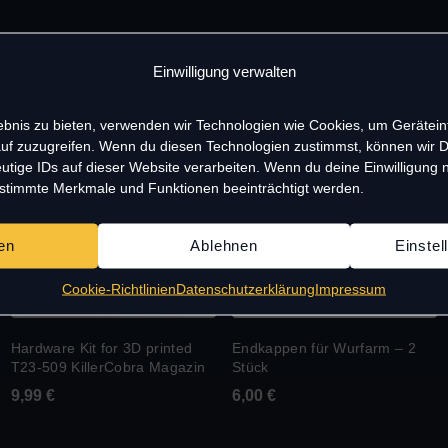
Einwilligung verwalten
lebnis zu bieten, verwenden wir Technologien wie Cookies, um Gerätei
uf zuzugreifen. Wenn du diesen Technologien zustimmst, können wir 
utige IDs auf dieser Website verarbeiten. Wenn du deine Einwilligung ni
estimmte Merkmale und Funktionen beeinträchtigt werden.
en
Ablehnen
Einste
Cookie-Richtlinien
Datenschutzerklärung
Impressum
Hardware Kit for 3D printed
Endkappen für Wurfarm – 2
T23-509 KillerCobra Magazin
Stück
9,99
€
6,00
€