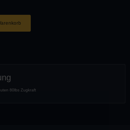
Warenkorb
ung
uten 80lbs Zugkraft