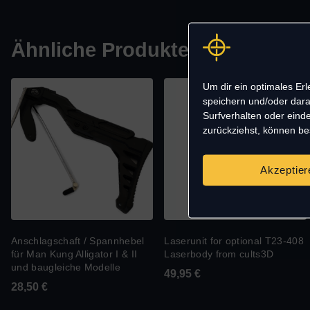
Ähnliche Produkte
Um dir ein optimales Er
speichern und/oder dara
Surfverhalten oder einde
zurückziehst, können b
Akzeptier
Anschlagschaft / Spannhebel
Laserunit for optional T23-408
für Man Kung Alligator I & II
Laserbody from cults3D
und baugleiche Modelle
49,95
€
28,50
€