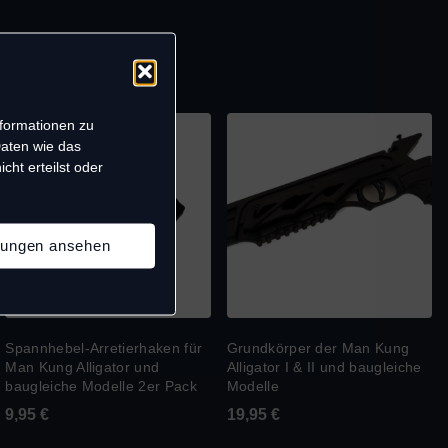
nformationen zu
Daten wie das
cht erteilst oder
llungen ansehen
Spannhebel-Arretierhaken für
Grundkörper der Man Kung
Man Kung Alligator und
Alligator I & II und baugleiche
baugleiche Modelle 2er Pack
Modelle
9,95
€
19,95
€