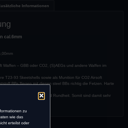
Zusätzliche Informationen
ung
n cal.6mm
 6,00mm
rsoft Waffen – GBB oder CO2, (S)AEGs und andere Waffen im
re T23-93 Skeetshells sowie als Munition für CO2 Airsoft
stoff BBs fliegen mit diesen steel BBs richtig die Fetzen. Harte
sig zerstört werden.
 präzise in Durchmesser und Rundheit. Somit sind damit sehr
lich.
 bitte auswählen!
nformationen zu
Daten wie das
cht erteilst oder