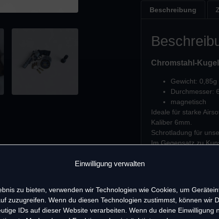
Beschreibung
Beschreib
Chromstahl-Kugel
Gewicht: 0,85g
Durchmesser:
magnetisch
Ideale für starke Ai
Kaliber 6mm.
Schrotladung für unse
Im Gegensatz zu Kunst
Ziele können zuverläs
Einwilligung verwalten
Die Kugeln sind 100%
gute Trefferbilder mög
500 oder 1000 Stück –
lebnis zu bieten, verwenden wir Technologien wie Cookies, um Gerätei
uf zuzugreifen. Wenn du diesen Technologien zustimmst, können wir 
utige IDs auf dieser Website verarbeiten. Wenn du deine Einwilligung ni