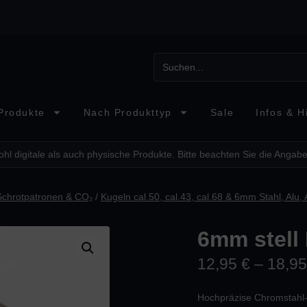
Produkte
Nach Produkttyp
Sale
Infos & Hi
hl digitale als auch physische Produkte. Bitte beachten Sie die Angabe
Schrotpatronen & CO₂
/
Kugeln cal.50, cal.43, cal.68 & 6mm Stahl, Alu, A
6mm stell
12,95
€
–
18,9
Hochpräzise Chromstahl-