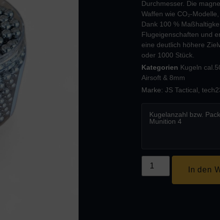
Durchmesser. Die magnetis
Waffen wie CO₂-Modelle, 
Dank 100 % Maßhaltigkeit
Flugeigenschaften und en
eine deutlich höhere Ziel
oder 1000 Stück.
Kategorien
Kugeln cal.50
Airsoft & 8mm
Marke:
JS Tactical
,
tech2
Kugelanzahl bzw. Pac
Munition 4
In den 