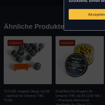
zurückziehst, können b
Akzeptier
Ähnliche Produkte
Angebot!
Angebot!
T23-681 magfed Slugs cal.68
GoldShot Alu-Kugeln für
– optimal für Umarex T4E
Umarex T4E cal.43 (150 Stk.)
TC68
– Premium Aluminium
Hardballs für Glock 17,