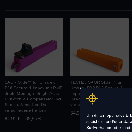
SAOR Slide™ für Umarex
TECH23 SAOR Slide™ für
P68 Secure & Impax mit RMR
Umarex P2P P68 Secure &
direkt Montage, Single Action
Impax + Single Action + Optic
Funktion & Compensator incl.
Ready + Compensator +
Specna Arms Red Dot –
verschiedene Farben
verschiedene Farben
34,95
€
–
39,95
€
Um dir ein optimales Er
84,95
€
–
89,95
€
speichern und/oder dara
Surfverhalten oder einde