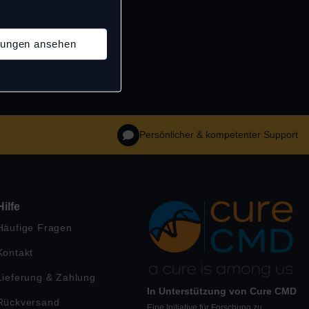
llungen ansehen
Persönlicher & kompetenter Support
Hilfe
Häufige Fragen
Kontakt
Lieferung & Zahlung
In Unterstützung von Cure CMD
Rückversand
Eine Initiative für Forschung zu