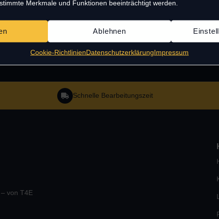
estimmte Merkmale und Funktionen beeinträchtigt werden.
en
Ablehnen
Einste
Cookie-Richtlinien
Datenschutzerklärung
Impressum
Schnelle Bearbeitungszeit
e – von T4E